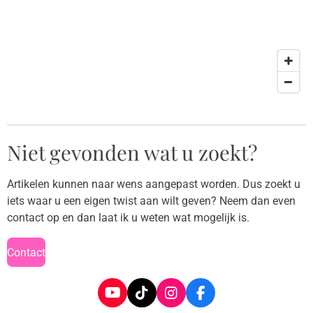
Niet gevonden wat u zoekt?
Artikelen kunnen naar wens aangepast worden. Dus zoekt u
iets waar u een eigen twist aan wilt geven? Neem dan even
contact op en dan laat ik u weten wat mogelijk is.
Contact
Y
T
I
F
o
i
n
a