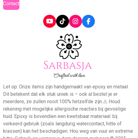
Contact
l
s
c
Y
T
I
F
r
o
i
n
a
u
k
s
c
e
T
T
t
e
e
u
o
a
b
b
k
g
o
n
e
r
o
a
k
m
Let op: Onze items zijn handgemaakt van epoxy en metaal.
Dit betekent dat elk stuk uniek is – ook al bestel je er
meerdere, ze zullen nooit 100% hetzelfde zijn.⚠️ Houd
rekening met mogelijke allergische reacties bij gevoelige
huid. Epoxy is bovendien een kwetsbaar materiaal: bij
verkeerd gebruik (zoals langdurig watercontact, hitte of
krassen) kan het beschadigen. Hou weg van vuur en extreme