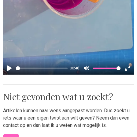
00:48
P
M
E
l
u
n
a
t
t
Niet gevonden wat u zoekt?
y
e
e
r
Artikelen kunnen naar wens aangepast worden. Dus zoekt u
f
iets waar u een eigen twist aan wilt geven? Neem dan even
u
contact op en dan laat ik u weten wat mogelijk is.
l