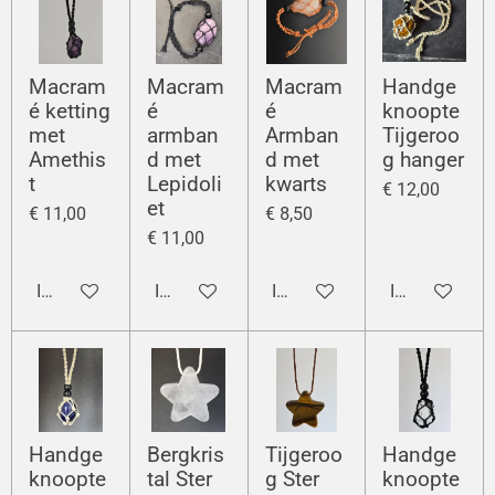
Macram
Macram
Macram
Handge
é ketting
é
é
knoopte
met
armban
Armban
Tijgeroo
Amethis
d met
d met
g hanger
t
Lepidoli
kwarts
€ 12,00
et
€ 11,00
€ 8,50
€ 11,00
In winkelwagen
In winkelwagen
In winkelwagen
In winkelwag
Handge
Bergkris
Tijgeroo
Handge
knoopte
tal Ster
g Ster
knoopte