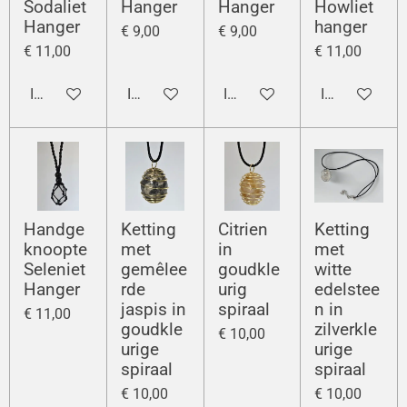
Sodaliet
Hanger
Hanger
Howliet
Hanger
hanger
€ 9,00
€ 9,00
€ 11,00
€ 11,00
In winkelwagen
In winkelwagen
In winkelwagen
In winkelwag
Handge
Ketting
Citrien
Ketting
knoopte
met
in
met
Seleniet
gemêlee
goudkle
witte
Hanger
rde
urig
edelstee
jaspis in
spiraal
n in
€ 11,00
goudkle
zilverkle
€ 10,00
urige
urige
spiraal
spiraal
€ 10,00
€ 10,00