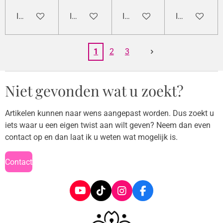
In winkelwagen
In winkelwagen
In winkelwagen
In winkelwag
1
2
3
Niet gevonden wat u zoekt?
Artikelen kunnen naar wens aangepast worden. Dus zoekt u
iets waar u een eigen twist aan wilt geven? Neem dan even
contact op en dan laat ik u weten wat mogelijk is.
Contact
Y
T
I
F
o
i
n
a
u
k
s
c