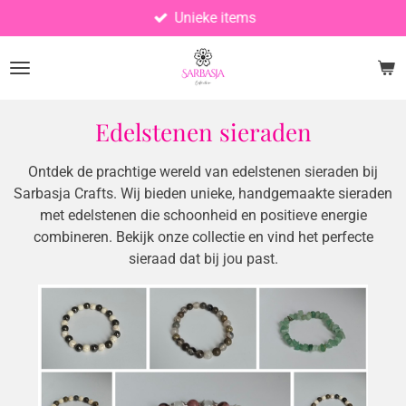
Unieke items
Ga
direct
naar
de
hoofdinhoud
Edelstenen sieraden
Ontdek de prachtige wereld van edelstenen sieraden bij
Sarbasja Crafts. Wij bieden unieke, handgemaakte sieraden
met edelstenen die schoonheid en positieve energie
combineren. Bekijk onze collectie en vind het perfecte
sieraad dat bij jou past.