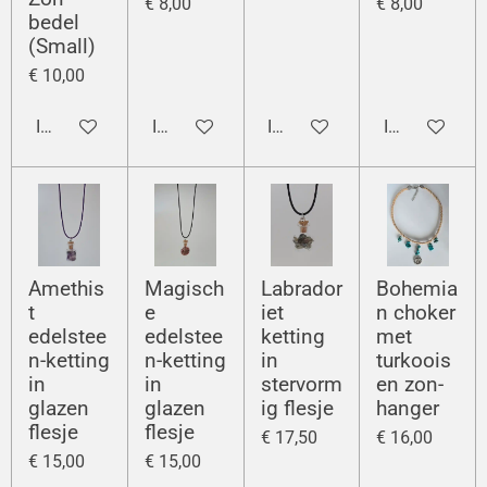
€ 8,00
€ 8,00
bedel
(Small)
€ 10,00
In winkelwagen
In winkelwagen
In winkelwagen
In winkelwag
Amethis
Magisch
Labrador
Bohemia
t
e
iet
n choker
edelstee
edelstee
ketting
met
n-ketting
n-ketting
in
turkoois
in
in
stervorm
en zon-
glazen
glazen
ig flesje
hanger
flesje
flesje
€ 17,50
€ 16,00
€ 15,00
€ 15,00