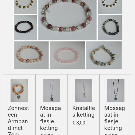
Zonnest
Mosaga
Kristalfle
Mossag
een
at in
s ketting
aat in
Armban
flesje
flesje
€ 8,00
d met
ketting
ketting
Zon-