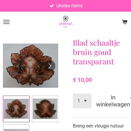
Unieke items
Ga
direct
naar
de
hoofdinhoud
Blad schaaltje
bruin goud
transparant
€ 10,00
In
winkelwagen
Breng een vleugje natuur