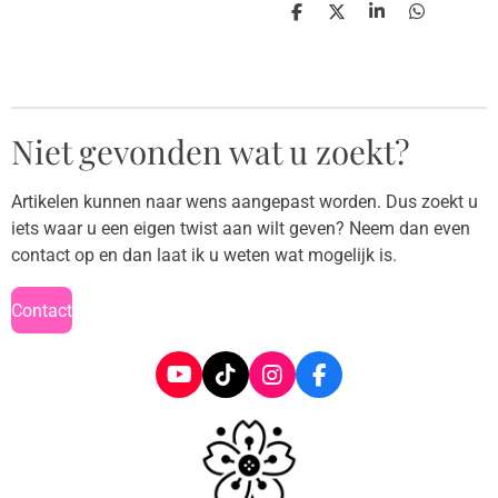
D
D
S
D
e
e
h
e
l
e
a
l
e
l
r
e
n
e
n
Niet gevonden wat u zoekt?
Artikelen kunnen naar wens aangepast worden. Dus zoekt u
iets waar u een eigen twist aan wilt geven? Neem dan even
contact op en dan laat ik u weten wat mogelijk is.
Contact
Y
T
I
F
o
i
n
a
u
k
s
c
T
T
t
e
u
o
a
b
b
k
g
o