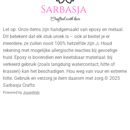
e
r
o
a
k
m
Let op: Onze items zijn handgemaakt van epoxy en metaal.
Dit betekent dat elk stuk uniek is – ook al bestel je er
meerdere, ze zullen nooit 100% hetzelfde zijn.⚠️ Houd
rekening met mogelijke allergische reacties bij gevoelige
huid. Epoxy is bovendien een kwetsbaar materiaal: bij
verkeerd gebruik (zoals langdurig watercontact, hitte of
krassen) kan het beschadigen. Hou weg van vuur en extreme
hitte. Gebruik en verzorg je item daarom met zorg.© 2025
Sarbasja Crafts
Powered by
JouwWeb