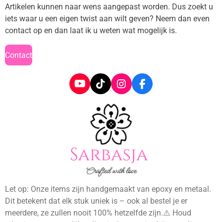
Artikelen kunnen naar wens aangepast worden. Dus zoekt u
iets waar u een eigen twist aan wilt geven? Neem dan even
contact op en dan laat ik u weten wat mogelijk is.
Contact
Y
T
I
F
o
i
n
a
u
k
s
c
T
T
t
e
u
o
a
b
b
k
g
o
e
r
o
a
k
m
Let op: Onze items zijn handgemaakt van epoxy en metaal.
Dit betekent dat elk stuk uniek is – ook al bestel je er
meerdere, ze zullen nooit 100% hetzelfde zijn.⚠️ Houd