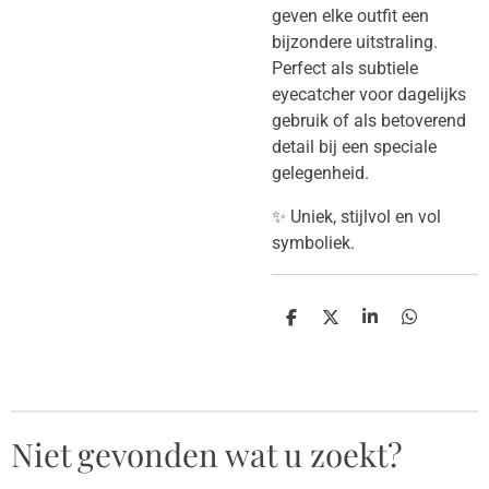
geven elke outfit een
bijzondere uitstraling.
Perfect als subtiele
eyecatcher voor dagelijks
gebruik of als betoverend
detail bij een speciale
gelegenheid.
✨ Uniek, stijlvol en vol
symboliek.
D
D
S
D
e
e
h
e
l
e
a
l
e
l
r
e
n
e
n
Niet gevonden wat u zoekt?