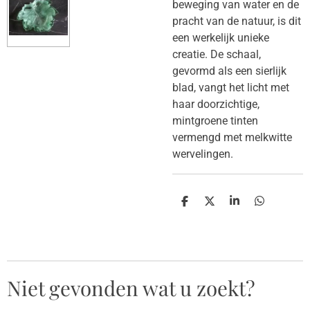
beweging van water en de
pracht van de natuur, is dit
een werkelijk unieke
creatie. De schaal,
gevormd als een sierlijk
blad, vangt het licht met
haar doorzichtige,
mintgroene tinten
vermengd met melkwitte
wervelingen.
D
D
S
D
e
e
h
e
l
e
a
l
e
l
r
e
n
e
n
Niet gevonden wat u zoekt?