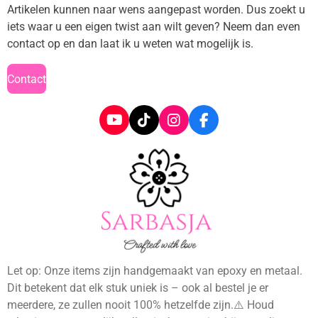
Artikelen kunnen naar wens aangepast worden. Dus zoekt u
iets waar u een eigen twist aan wilt geven? Neem dan even
contact op en dan laat ik u weten wat mogelijk is.
Contact
Y
T
I
F
o
i
n
a
u
k
s
c
T
T
t
e
u
o
a
b
b
k
g
o
e
r
o
a
k
m
Let op: Onze items zijn handgemaakt van epoxy en metaal.
Dit betekent dat elk stuk uniek is – ook al bestel je er
meerdere, ze zullen nooit 100% hetzelfde zijn.⚠️ Houd