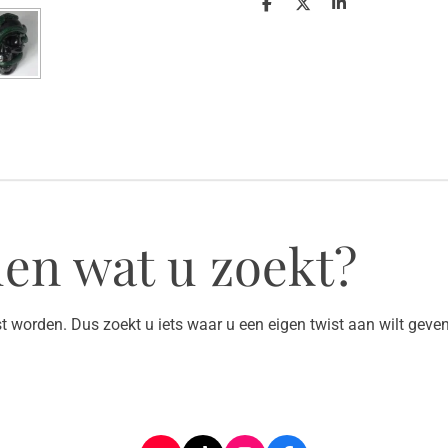
D
D
S
e
e
h
l
e
a
e
l
r
n
e
en wat u zoekt?
 worden. Dus zoekt u iets waar u een eigen twist aan wilt gev