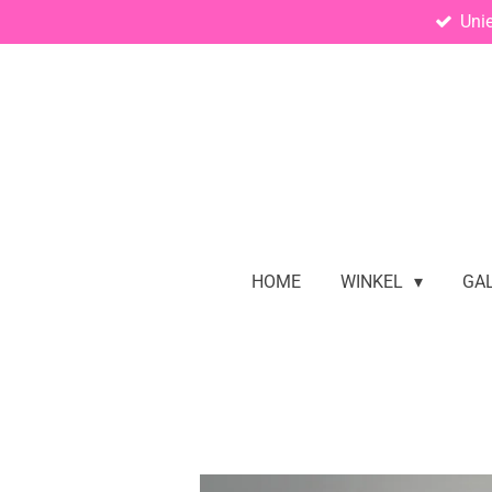
Uni
Ga
direct
naar
de
hoofdinhoud
HOME
WINKEL
GAL