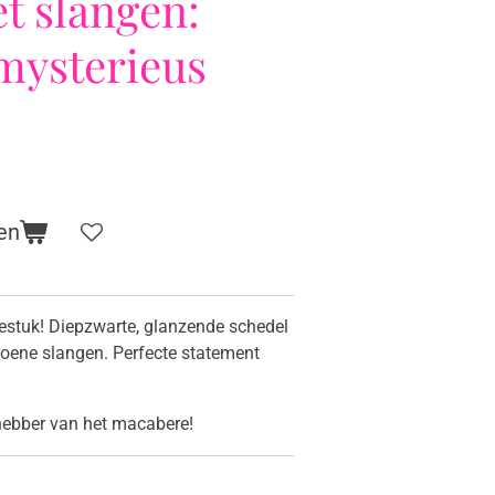
t slangen:
mysterieus
en
estuk! Diepzwarte, glanzende schedel
oene slangen. Perfecte statement
fhebber van het macabere!