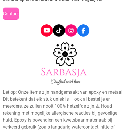
Contact
Y
T
I
F
o
i
n
a
u
k
s
c
T
T
t
e
u
o
a
b
b
k
g
o
e
r
o
a
k
m
Let op: Onze items zijn handgemaakt van epoxy en metaal.
Dit betekent dat elk stuk uniek is – ook al bestel je er
meerdere, ze zullen nooit 100% hetzelfde zijn.⚠️ Houd
rekening met mogelijke allergische reacties bij gevoelige
huid. Epoxy is bovendien een kwetsbaar materiaal: bij
verkeerd gebruik (zoals langdurig watercontact, hitte of