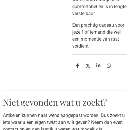
comfortabel en is in lengte
verstelbaar.
​Een prachtig cadeau voor
jezelf of iemand die wel
een momentje van rust
verdient.
D
D
S
D
e
e
h
e
l
e
a
l
e
l
r
e
n
e
n
Niet gevonden wat u zoekt?
Artikelen kunnen naar wens aangepast worden. Dus zoekt u
iets waar u een eigen twist aan wilt geven? Neem dan even
contact op en dan laat ik u weten wat mogelijk is.