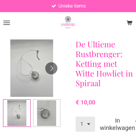
Unieke items
Ga
direct
naar
de
hoofdinhoud
De Ultieme
Rustbrenger:
Ketting met
Witte Howliet in
Spiraal
€ 10,00
In
winkelwagen