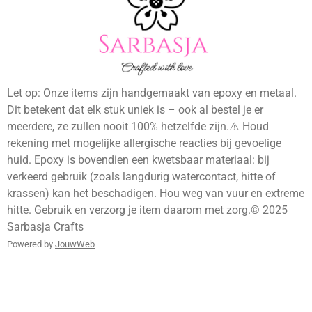
u
o
a
b
b
k
g
o
e
r
o
a
k
m
Let op: Onze items zijn handgemaakt van epoxy en metaal.
Dit betekent dat elk stuk uniek is – ook al bestel je er
meerdere, ze zullen nooit 100% hetzelfde zijn.⚠️ Houd
rekening met mogelijke allergische reacties bij gevoelige
huid. Epoxy is bovendien een kwetsbaar materiaal: bij
verkeerd gebruik (zoals langdurig watercontact, hitte of
krassen) kan het beschadigen. Hou weg van vuur en extreme
hitte. Gebruik en verzorg je item daarom met zorg.© 2025
Sarbasja Crafts
Powered by
JouwWeb