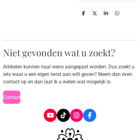
D
D
S
D
e
e
h
e
l
e
a
l
e
l
r
e
n
e
n
Niet gevonden wat u zoekt?
Artikelen kunnen naar wens aangepast worden. Dus zoekt u
iets waar u een eigen twist aan wilt geven? Neem dan even
contact op en dan laat ik u weten wat mogelijk is.
Contact
Y
T
I
F
o
i
n
a
u
k
s
c
T
T
t
e