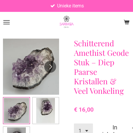
Unieke items
Ga
direct
naar
de
hoofdinhoud
Schitterend
Amethist Geode
Stuk – Diep
Paarse
Kristallen &
Veel Vonkeling
€ 16,00
In