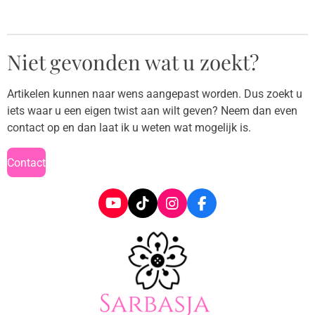
l
e
a
l
e
l
r
e
n
e
n
Niet gevonden wat u zoekt?
Artikelen kunnen naar wens aangepast worden. Dus zoekt u
iets waar u een eigen twist aan wilt geven? Neem dan even
contact op en dan laat ik u weten wat mogelijk is.
Contact
Y
T
I
F
o
i
n
a
u
k
s
c
T
T
t
e
u
o
a
b
b
k
g
o
e
r
o
a
k