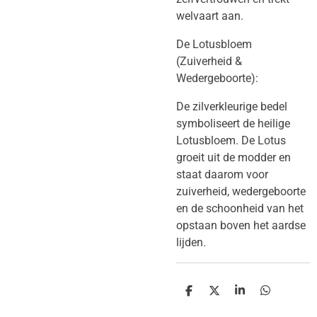
welvaart aan.
​De Lotusbloem
(Zuiverheid &
Wedergeboorte):
​De zilverkleurige bedel
symboliseert de heilige
Lotusbloem. De Lotus
groeit uit de modder en
staat daarom voor
zuiverheid, wedergeboorte
en de schoonheid van het
opstaan boven het aardse
lijden.
D
D
S
D
e
e
h
e