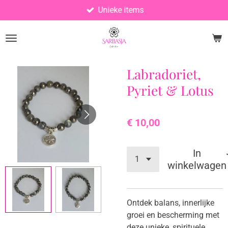
Unieke items
Ga
direct
naar
de
hoofdinhoud
Labradoriet,
Pyriet & Lotus
€ 10,00
In
winkelwagen
Ontdek balans, innerlijke
groei en bescherming met
deze unieke, spirituele