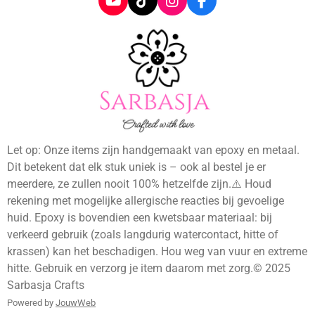
Y
T
I
F
o
i
n
a
u
k
s
c
T
T
t
e
u
o
a
b
b
k
g
o
e
r
o
a
k
m
Let op: Onze items zijn handgemaakt van epoxy en metaal.
Dit betekent dat elk stuk uniek is – ook al bestel je er
meerdere, ze zullen nooit 100% hetzelfde zijn.⚠️ Houd
rekening met mogelijke allergische reacties bij gevoelige
huid. Epoxy is bovendien een kwetsbaar materiaal: bij
verkeerd gebruik (zoals langdurig watercontact, hitte of
krassen) kan het beschadigen. Hou weg van vuur en extreme
hitte. Gebruik en verzorg je item daarom met zorg.© 2025
Sarbasja Crafts
Powered by
JouwWeb