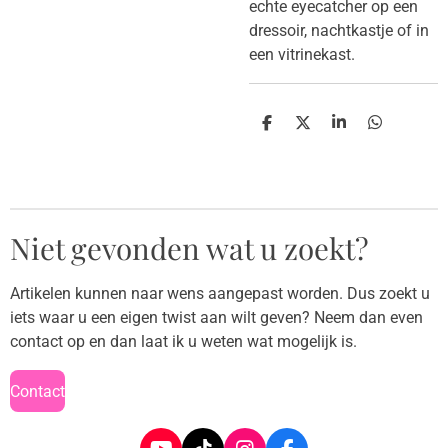
echte eyecatcher op een
dressoir, nachtkastje of in
een vitrinekast.
D
D
S
D
e
e
h
e
l
e
a
l
e
l
r
e
n
e
n
Niet gevonden wat u zoekt?
Artikelen kunnen naar wens aangepast worden. Dus zoekt u
iets waar u een eigen twist aan wilt geven? Neem dan even
contact op en dan laat ik u weten wat mogelijk is.
Contact