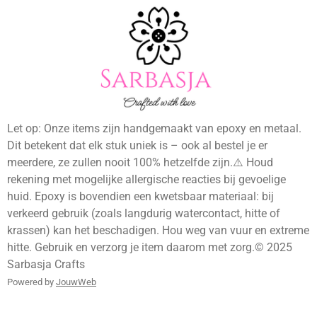
u
k
s
c
T
T
t
e
u
o
a
b
b
k
g
o
e
r
o
a
k
m
Let op: Onze items zijn handgemaakt van epoxy en metaal.
Dit betekent dat elk stuk uniek is – ook al bestel je er
meerdere, ze zullen nooit 100% hetzelfde zijn.⚠️ Houd
rekening met mogelijke allergische reacties bij gevoelige
huid. Epoxy is bovendien een kwetsbaar materiaal: bij
verkeerd gebruik (zoals langdurig watercontact, hitte of
krassen) kan het beschadigen. Hou weg van vuur en extreme
hitte. Gebruik en verzorg je item daarom met zorg.© 2025
Sarbasja Crafts
Powered by
JouwWeb