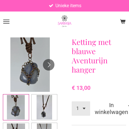
Unieke items
Ga
direct
naar
de
hoofdinhoud
Ketting met
blauwe
Aventurijn
hanger
€ 13,00
In
winkelwagen