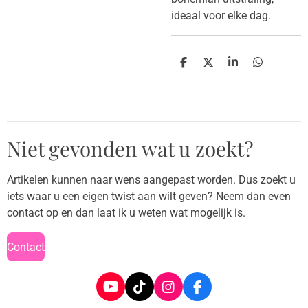
ideaal voor elke dag.
D
D
S
D
e
e
h
e
l
e
a
l
e
l
r
e
n
e
n
Niet gevonden wat u zoekt?
Artikelen kunnen naar wens aangepast worden. Dus zoekt u
iets waar u een eigen twist aan wilt geven? Neem dan even
contact op en dan laat ik u weten wat mogelijk is.
Contact
Y
T
I
F
o
i
n
a