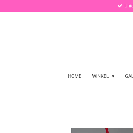
Uni
Ga
direct
naar
de
hoofdinhoud
HOME
WINKEL
GAL