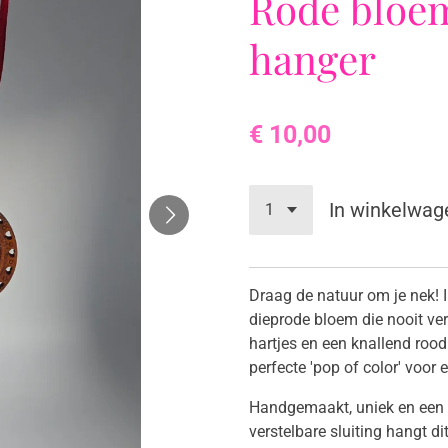
Rode bloem
hanger
€ 10,00
In winkelwag
Draag de natuur om je nek! 
dieprode bloem die nooit ver
hartjes en een knallend rood
perfecte 'pop of color' voor e
​Handgemaakt, uniek en een t
verstelbare sluiting hangt di