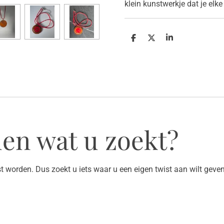
klein kunstwerkje dat je elke
D
D
S
e
e
h
l
e
a
e
l
r
n
e
en wat u zoekt?
 worden. Dus zoekt u iets waar u een eigen twist aan wilt gev